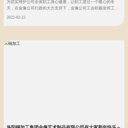
为切实维护公司全体职工身心健康，让职工度过一个暖心的冬
天，在金像公司行政的大力支持下，金像公司工会积极发挥工会
职能，开展冬季防寒“送温暖”活动，为全体职工购置一批羽绒马
2022-02-22
甲，并及时发放到每位职工手中，让职工群众感受到组织的关心
和集体的温暖。
洛阳铜加工集团金像艺术制品有限公司祝大家新年快乐～