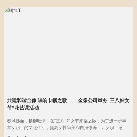
共建和谐金像 唱响巾帼之歌 ——金像公司举办“三八妇女
节”花艺课活动
春风拂面，杨柳吐绿，在“三八”妇女节来临之际，为了进一步丰
富女职工的文化生活，提高女性审美和自身修养，让女职工感受
到节日的快乐。 3月7日金像公司工会组织全体女职工参加花艺课