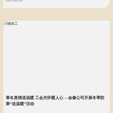
2022-03-10
活动，工会主席曹跃武同志全程陪同参与，他代表公司领导班子
对女职工为金像公司发展做出的贡献表示感谢，赞扬新时代女性
的高贵品德，并送上节日祝福。花艺课上大家认真学习花艺知识
并拍照留念，课后交流工作、生活的心得和感想，其乐融融。
这次花艺课活动不仅让女职工从工作和家庭的繁忙事务
中得到放松，同时也让大家感受到公司的关爱，大家纷纷表示，
今后以更加饱满的精神投入到工作中，积极发挥好半边天作用，
一起携手共建和谐金像，唱响巾帼之歌。 （金像公司陈
倩供稿/摄影） 洛阳铜加工集团金像艺术制品有限公司 2022年3月
10日
寒冬真情送温暖 工会关怀暖人心 ---金像公司开展冬季防
寒“送温暖”活动